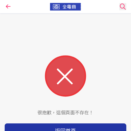
很抱歉，這個頁面不存在！
返回首頁