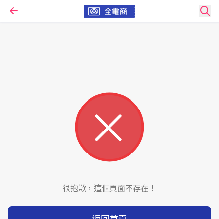
很抱歉，這個頁面不存在！
返回首頁