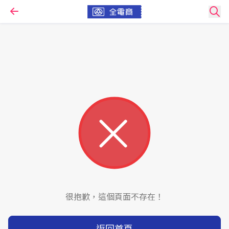
很抱歉，這個頁面不存在！
返回首頁