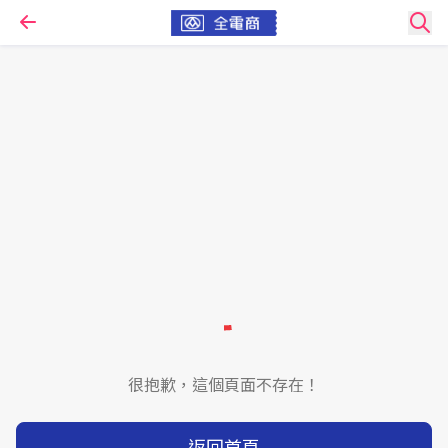
很抱歉，這個頁面不存在！
返回首頁