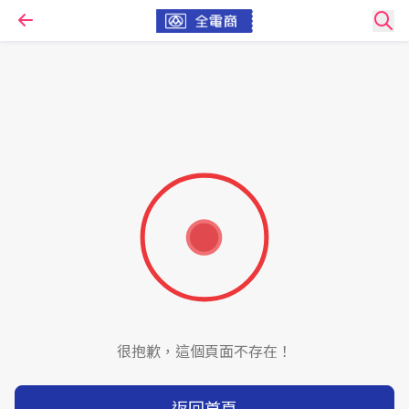
很抱歉，這個頁面不存在！
返回首頁