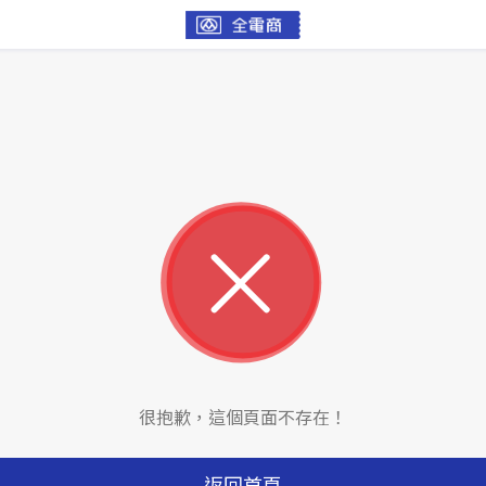
很抱歉，這個頁面不存在！
返回首頁