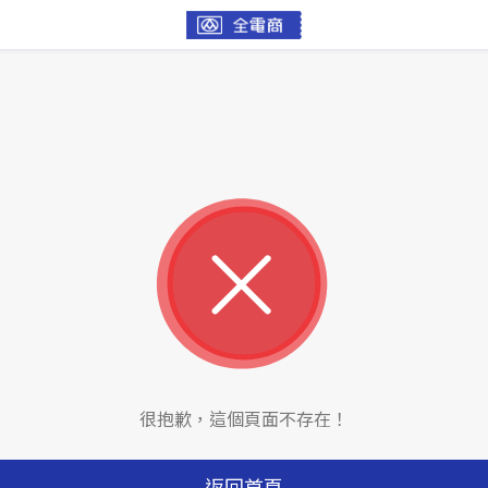
很抱歉，這個頁面不存在！
返回首頁