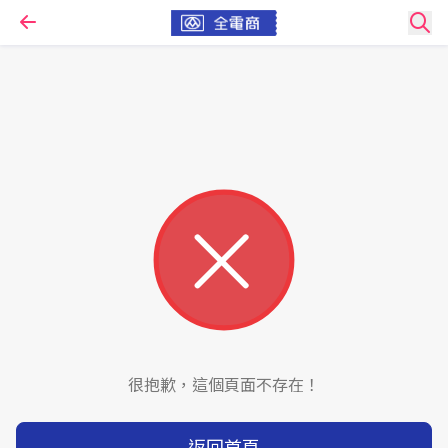
很抱歉，這個頁面不存在！
返回首頁