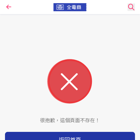
很抱歉，這個頁面不存在！
返回首頁