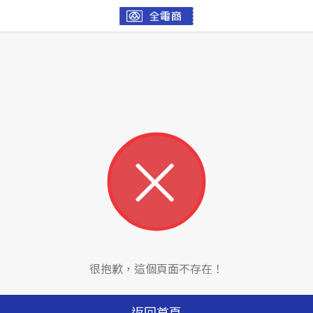
很抱歉，這個頁面不存在！
返回首頁