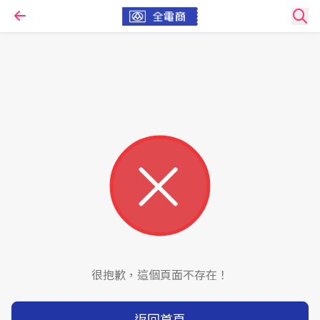
很抱歉，這個頁面不存在！
返回首頁