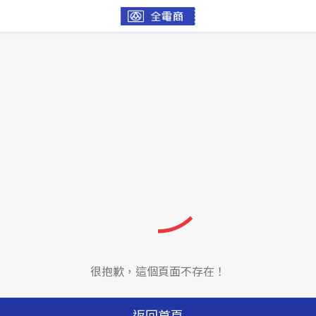
很抱歉，這個頁面不存在！
返回首頁