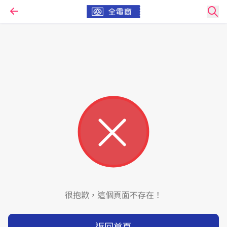
很抱歉，這個頁面不存在！
返回首頁