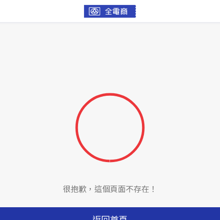
很抱歉，這個頁面不存在！
返回首頁