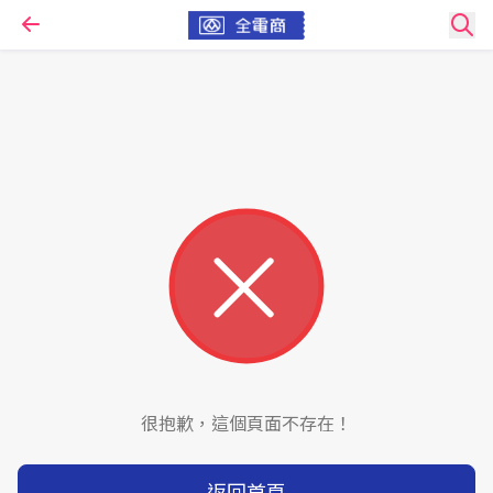
很抱歉，這個頁面不存在！
返回首頁