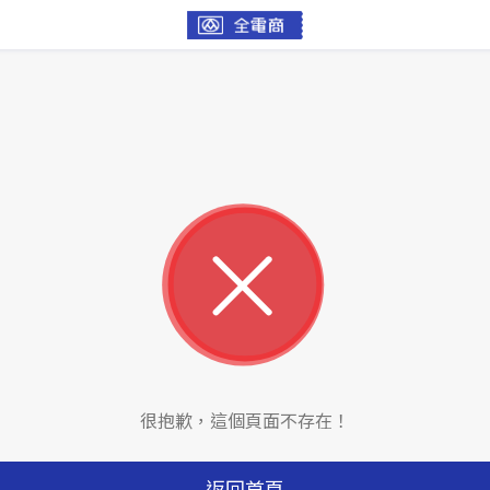
很抱歉，這個頁面不存在！
返回首頁