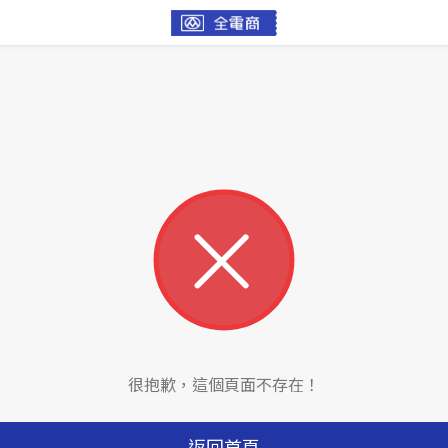
很抱歉，這個頁面不存在！
返回首頁