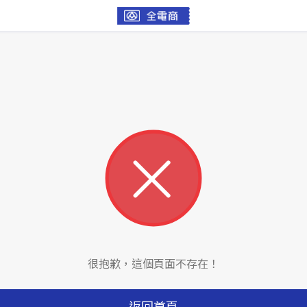
很抱歉，這個頁面不存在！
返回首頁