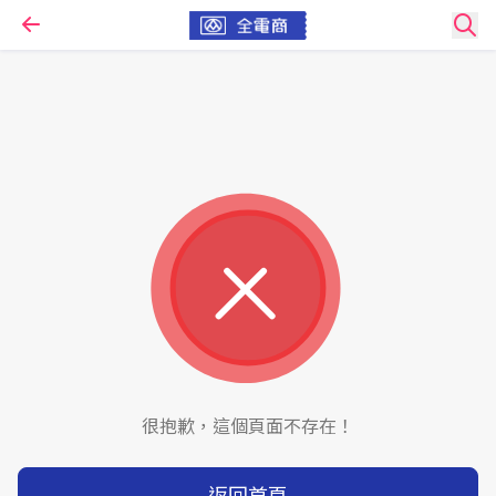
很抱歉，這個頁面不存在！
返回首頁