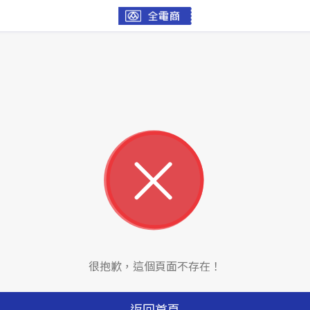
很抱歉，這個頁面不存在！
返回首頁