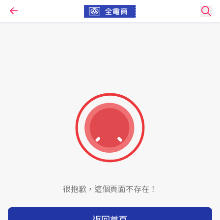
很抱歉，這個頁面不存在！
返回首頁