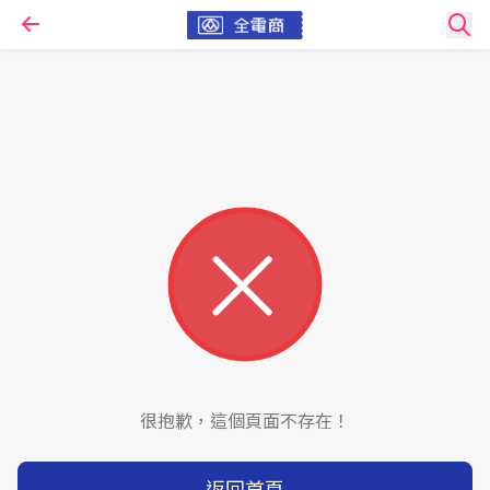
很抱歉，這個頁面不存在！
返回首頁