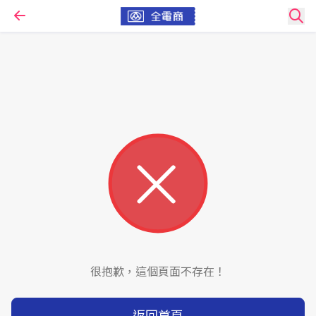
很抱歉，這個頁面不存在！
返回首頁