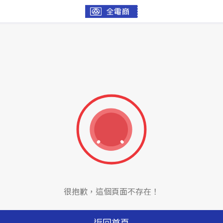
很抱歉，這個頁面不存在！
返回首頁