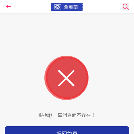
很抱歉，這個頁面不存在！
返回首頁