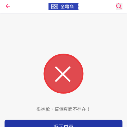
很抱歉，這個頁面不存在！
返回首頁