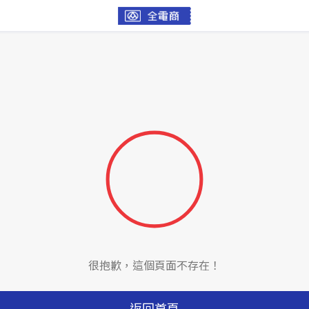
很抱歉，這個頁面不存在！
返回首頁