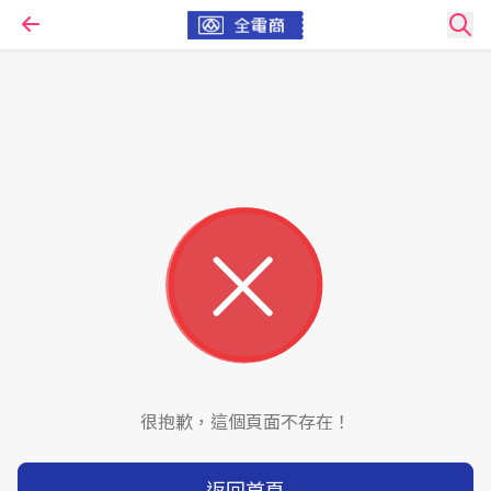
很抱歉，這個頁面不存在！
返回首頁