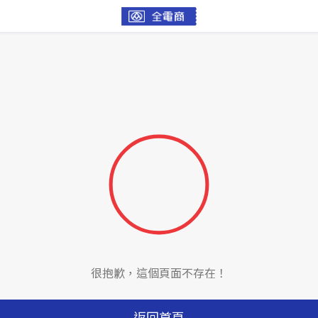
很抱歉，這個頁面不存在！
返回首頁