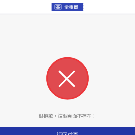
很抱歉，這個頁面不存在！
返回首頁