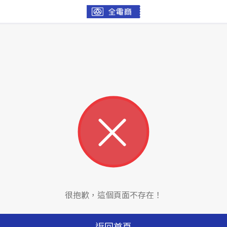
很抱歉，這個頁面不存在！
返回首頁