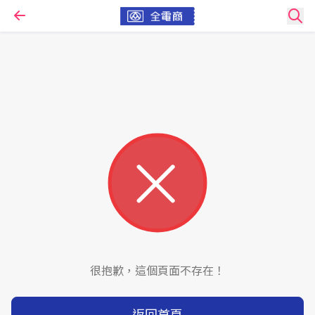
很抱歉，這個頁面不存在！
返回首頁