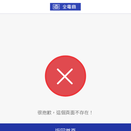
很抱歉，這個頁面不存在！
返回首頁