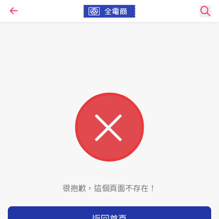
很抱歉，這個頁面不存在！
返回首頁