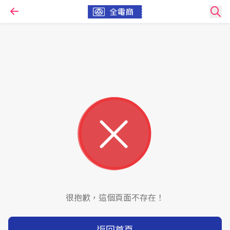
很抱歉，這個頁面不存在！
返回首頁