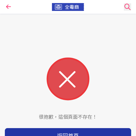
很抱歉，這個頁面不存在！
返回首頁