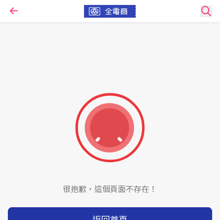
很抱歉，這個頁面不存在！
返回首頁