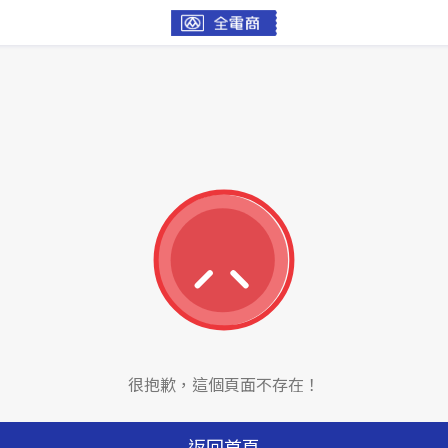
很抱歉，這個頁面不存在！
返回首頁