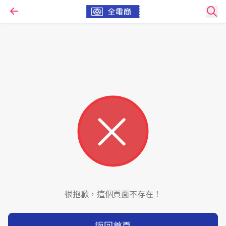
很抱歉，這個頁面不存在！
返回首頁