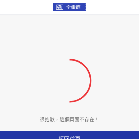
很抱歉，這個頁面不存在！
返回首頁