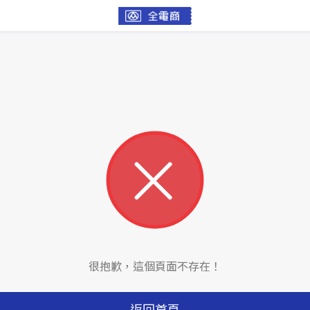
很抱歉，這個頁面不存在！
返回首頁