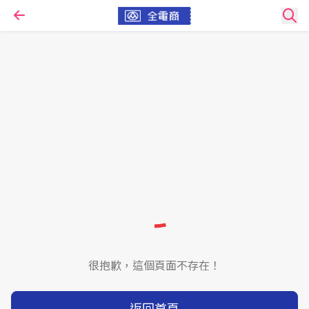
很抱歉，這個頁面不存在！
返回首頁