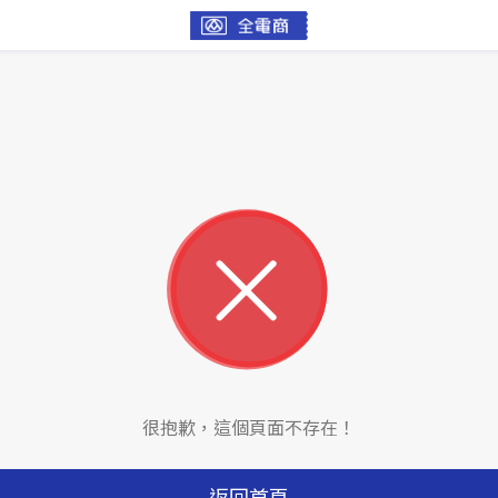
很抱歉，這個頁面不存在！
返回首頁