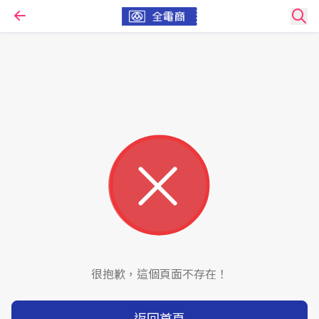
很抱歉，這個頁面不存在！
返回首頁