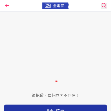
很抱歉，這個頁面不存在！
返回首頁