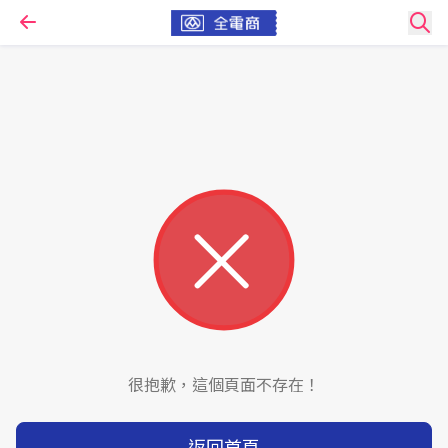
很抱歉，這個頁面不存在！
返回首頁