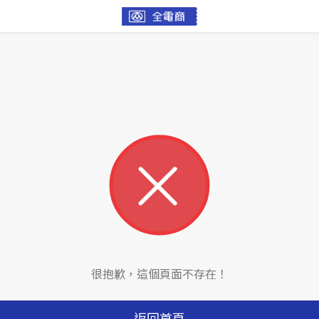
很抱歉，這個頁面不存在！
返回首頁