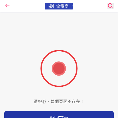
很抱歉，這個頁面不存在！
返回首頁