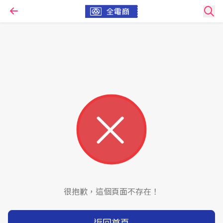
很抱歉，這個頁面不存在！
返回首頁