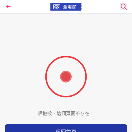
很抱歉，這個頁面不存在！
返回首頁